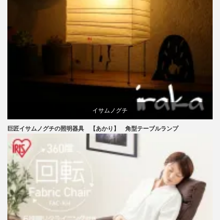
イサムノグチ
巨匠イサムノグチの照明器具 【あかり】 角型テーブルランプ
国産
照明器具