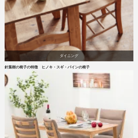
ダイニング
針葉樹の椅子の特徴 ヒノキ・スギ・パインの椅子
パイン
国産
天童木工
材料