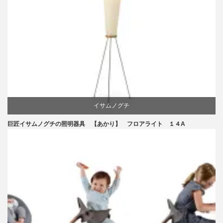
イサムノグチ
巨匠イサムノグチの照明器具 【あかり】 フロアライト １４A
国産
照明器具