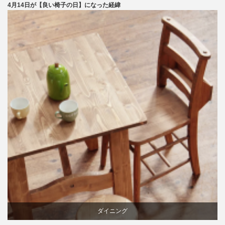
4月14日が【良い椅子の日】になった経緯
マーケティング
家具
旭川
椅子
ダイニング