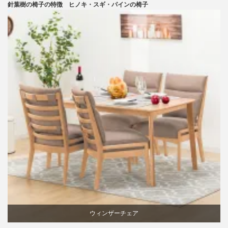
針葉樹の椅子の特徴 ヒノキ・スギ・パインの椅子
パイン
国産
天童木工
材料
椅子
ウィンザーチェア