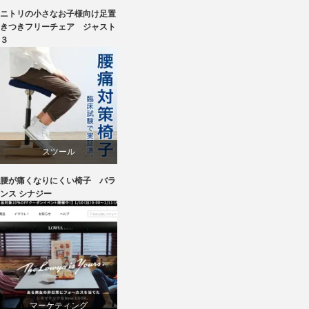
ニトリの小さなお子様向け足置
ニトリ
きつきフリーチェア ジャスト
３
ラバー
成形合板
椅子
スツール
腰が痛くなりにくい椅子 バラ
ワークチェア
ンス シナジー
マーケティング