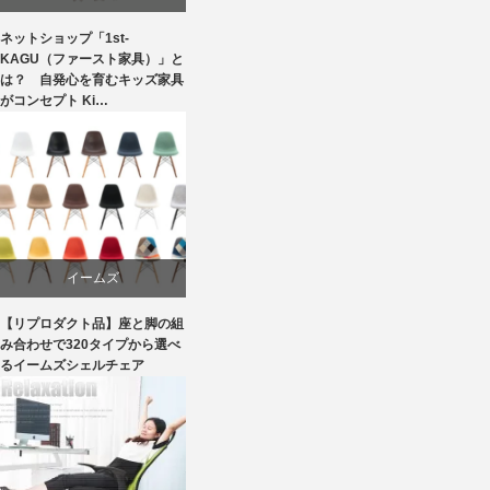
ネットショップ「1st-
学習椅子
KAGU（ファースト家具）」と
は？ 自発心を育むキッズ家具
がコンセプト Ki…
家具
椅子
イームズ
【リプロダクト品】座と脚の組
ダイニング
み合わせで320タイプから選べ
るイームズシェルチェア
ライフスタイル
ワークチェア