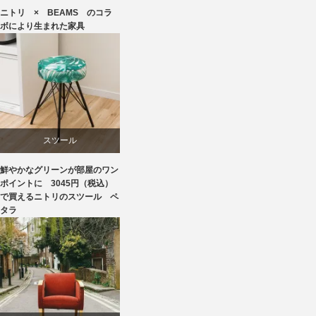
ニトリ × BEAMS のコラ
ニトリ
ボにより生まれた家具
ビーチ
ブランディング
椅子
スツール
鮮やかなグリーンが部屋のワン
ニトリ
ポイントに 3045円（税込）
で買えるニトリのスツール ペ
タラ
椅子