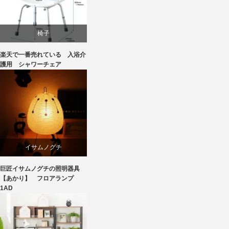
椅子
楽天で一番売れている 入浴介
護用 シャワーチェア
イサムノグチ
巨匠イサムノグチの照明器具
国産
【あかり】 フロアランプ
1AD
照明器具