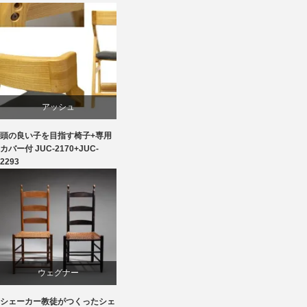
椅子
国産
天童木工
椅子
アッシュ
頭の良い子を目指す椅子+専用
ダイニング
カバー付 JUC-2170+JUC-
2293
ライフスタイル
学習椅子
椅子
ウェグナー
シェーカー教徒がつくったシェ