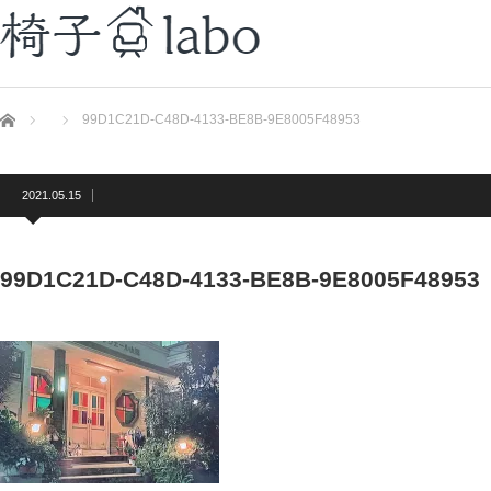
ホーム
99D1C21D-C48D-4133-BE8B-9E8005F48953
2021.05.15
99D1C21D-C48D-4133-BE8B-9E8005F48953