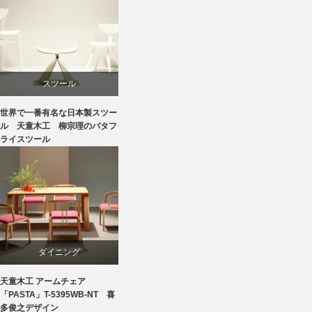
リビングダイニング
国産
スツール
天童木工
世界で一番有名な日本製スツー
ダイニング
ル 天童木工 柳宗理のバタフ
ライスツール
成形合板
国産
椅子
天童木工
豊口克平
成形合板
ダイニング
柳宗理
天童木工 アームチェア
ビーチ
「PASTA」T-5395WB-NT 喜
多俊之デザイン