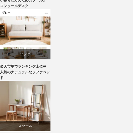
い暮らし方のためのツール」
コンソールデスク
ニトリ
ビーチ
ブランディング
ソファ
マーケティング
楽天市場でランキング上位👑
ライフスタイル
人気のナチュラルなソファベッ
ド
家具
ラバー
スツール