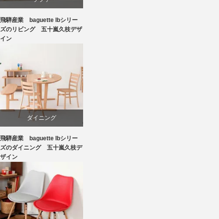
飛騨産業 baguette lbシリー
ビーチ
ズのリビング 五十嵐久枝デザ
イン
国産
飛騨高山
ダイニング
飛騨産業 baguette lbシリー
ビーチ
ズのダイニング 五十嵐久枝デ
ザイン
国産
椅子