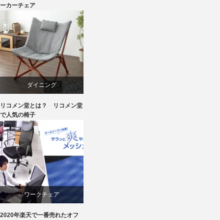
ダイニング
ーカーチェア
パイン
ボーエ・モーエンセン
メープル
ダイニング
リコメン堂とは？ リコメン堂
ライフスタイル
パーソナルチェア
で人気の椅子
家具
マーケティング
椅子
リクライニングチェア
椅子
ワークチェア
2020年楽天で一番売れたオフ