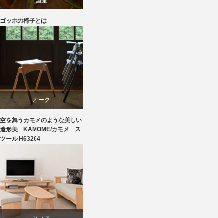
国産
ゴッホの椅子とは
家具
椅子
飛騨高山
オーク
空を舞うカモメのような美しい
スツール
造形美 KAMOME/カモメ ス
ツール H63264
ビーチ
ソファ