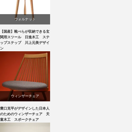
椅子
ウォルナット
【国産】靴べらが収納できる玄
スツール
関用スツール 日進木工 ステ
ップステップ 川上元美デザイ
ン
国産
椅子
飛騨高山
ウィンザーチェア
豊口克平がデザインした日本人
デザイナーズ
のためのウィンザーチェア 天
童木工 スポークチェア
ビーチ