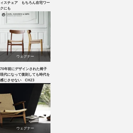
回転椅子
ィスチェア もちろん在宅ワー
クにも
椅子
ウェグナー
70年前にデザインされた椅子
オーク
現代になって復刻しても時代を
感じさせない CH23
カール・ハンセン＆サン
ダイニング
椅子
ウェグナー