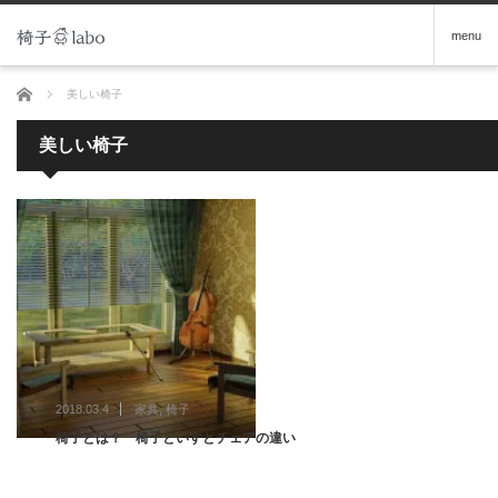
menu
ホーム
美しい椅子
美しい椅子
2018.03.4
家具
,
椅子
椅子とは？ 椅子といすとチェアの違い