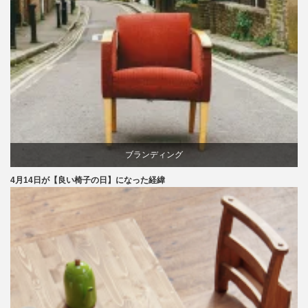
ブランディング
4月14日が【良い椅子の日】になった経緯
マーケティング
家具
旭川
椅子