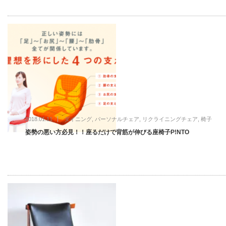
2018.01.11
ダイニング
,
パーソナルチェア
,
リクライニングチェア
,
椅子
姿勢の悪い方必見！！座るだけで背筋が伸びる座椅子P!NTO