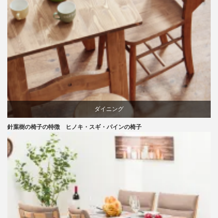
ダイニング
針葉樹の椅子の特徴 ヒノキ・スギ・パインの椅子
パイン
国産
天童木工
材料