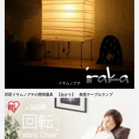
イサムノグチ
巨匠イサムノグチの照明器具 【あかり】 角型テーブルランプ
国産
照明器具