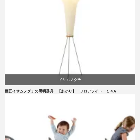
イサムノグチ
巨匠イサムノグチの照明器具 【あかり】 フロアライト １４A
国産
照明器具