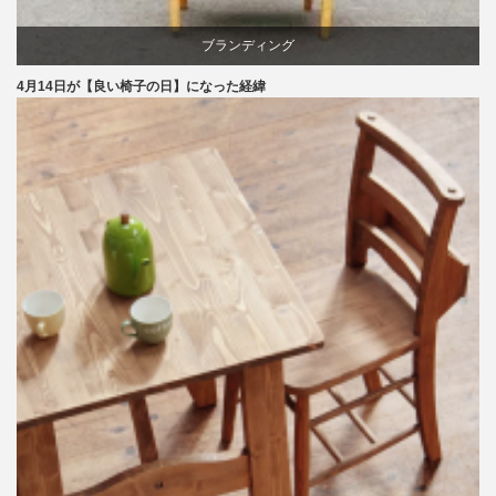
ブランディング
4月14日が【良い椅子の日】になった経緯
マーケティング
家具
旭川
椅子