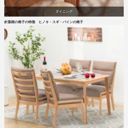
ダイニング
針葉樹の椅子の特徴 ヒノキ・スギ・パインの椅子
パイン
国産
天童木工
材料
椅子