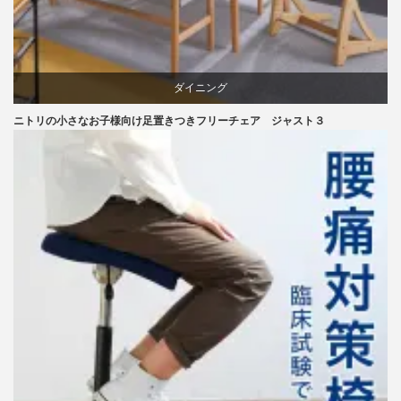
ダイニング
ニトリの小さなお子様向け足置きつきフリーチェア ジャスト３
ニトリ
ラバー
成形合板
椅子