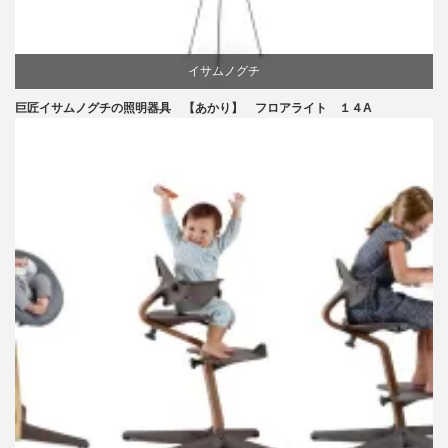
イサムノグチ
巨匠イサムノグチの照明器具 【あかり】 フロアライト １４A
国産
照明器具