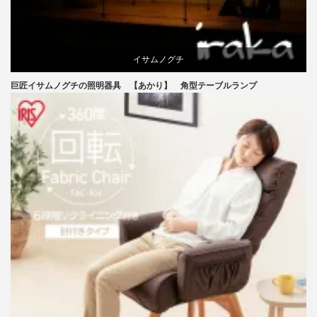
イサムノグチ
巨匠イサムノグチの照明器具 【あかり】 角型テーブルランプ
国産
照明器具