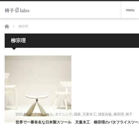
menu
ホーム
柳宗理
柳宗理
2021.01.12
スツール
,
ダイニング
,
国産
,
天童木工
,
成形合板
,
柳宗理
,
椅子
世界で一番有名な日本製スツール 天童木工 柳宗理のバタフライスツー