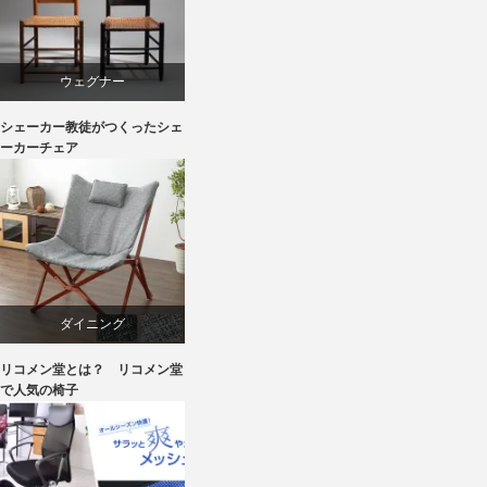
椅子
ウェグナー
シェーカー教徒がつくったシェ
ダイニング
ーカーチェア
パイン
ボーエ・モーエンセン
メープル
ダイニング
リコメン堂とは？ リコメン堂
ライフスタイル
パーソナルチェア
で人気の椅子
家具
マーケティング