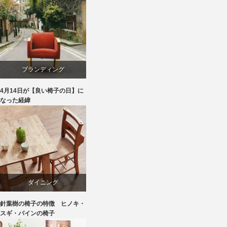
ブランディング
4月14日が【良い椅子の日】に
マーケティング
なった経緯
家具
旭川
椅子
ダイニング
針葉樹の椅子の特徴 ヒノキ・
パイン
スギ・パインの椅子