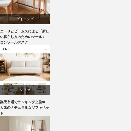
マーケティング
ダイニング
ライフスタイル
ニトリとビームスによる「新し
テーブル
い暮らし方のためのツール」
コンソールデスク
ニトリ
ビーチ
ブランディング
ソファ
マーケティング
楽天市場でランキング上位👑
ライフスタイル
人気のナチュラルなソファベッ
ド
家具
ラバー