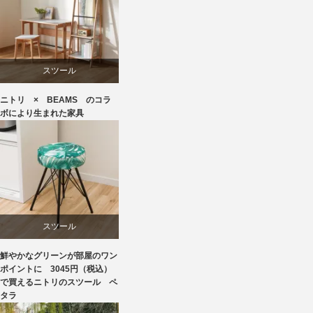
スツール
ニトリ × BEAMS のコラ
ニトリ
ボにより生まれた家具
ビーチ
ブランディング
椅子
スツール
鮮やかなグリーンが部屋のワン
ニトリ
ポイントに 3045円（税込）
で買えるニトリのスツール ペ
タラ
椅子