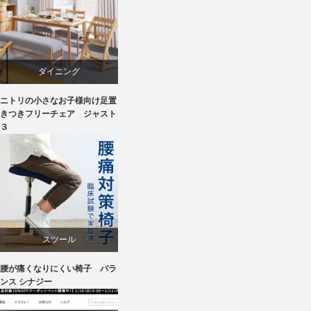
ダイニング
ニトリの小さなお子様向け足置
ニトリ
きつきフリーチェア ジャスト
３
ラバー
成形合板
椅子
スツール
腰が痛くなりにくい椅子 バラ
ワークチェア
ンス シナジー