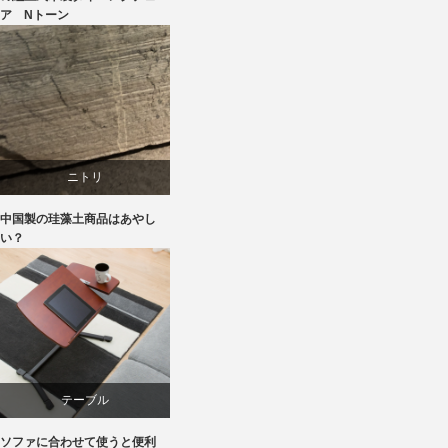
ア Nトーン
ラバー
椅子
ニトリ
中国製の珪藻土商品はあやし
ブランディング
い？
マーケティング
テーブル
ソファに合わせて使うと便利