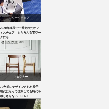
椅子
リクライニングチェア
椅子
ワークチェア
2020年楽天で一番売れたオフ
回転椅子
ィスチェア もちろん在宅ワー
クにも
椅子
ウェグナー
70年前にデザインされた椅子
オーク
現代になって復刻しても時代を
感じさせない CH23
カール・ハンセン＆サン