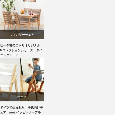
国産
天童木工
材料
ウィンザーチェア
ビーチ材のニトリオリジナル
椅子
ダイニング
Nコレクションシリーズ ダイ
ニングチェア
ニトリ
ビーチ
ライフスタイル
オーク
リビングダイニング
ドイツで生まれた 子供向けチ
学習椅子
ェア moji イッピーノーブル