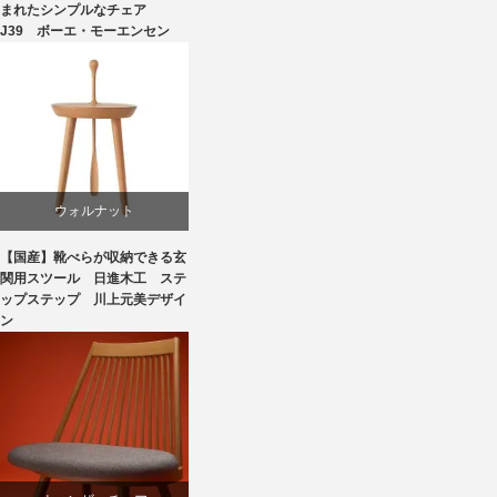
オーク
まれたシンプルなチェア
J39 ボーエ・モーエンセン
ダイニング
ボーエ・モーエンセン
椅子
ウォルナット
【国産】靴べらが収納できる玄
スツール
関用スツール 日進木工 ステ
ップステップ 川上元美デザイ
ン
国産
椅子
飛騨高山