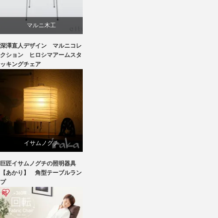
マルニ木工
深澤直人デザイン マルニコレ
深澤直人
クション ヒロシマアームスタ
ッキングチェア
イサムノグチ
巨匠イサムノグチの照明器具
国産
【あかり】 角型テーブルラン
プ
照明器具