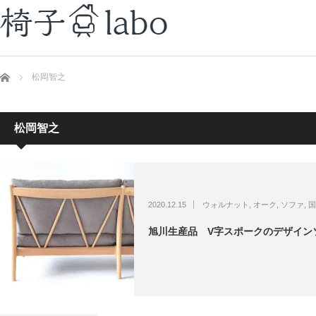
ホーム
松岡智之
松岡智之
2020.12.15
ウォルナット
,
オーク
,
ソファ
,
国
旭川生産品 V字スポークのデザインソフ