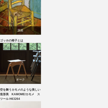
椅子
国産
ゴッホの椅子とは
家具
椅子
飛騨高山
オーク
空を舞うカモメのような美しい
スツール
造形美 KAMOME/カモメ ス
ツール H63264
ビーチ