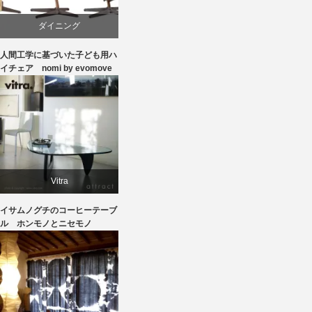
ダイニング
人間工学に基づいた子ども用ハ
ピーター・オブスヴィック
イチェア nomi by evomove
学習椅子
椅子
Vitra
イサムノグチのコーヒーテーブ
イサムノグチ
ル ホンモノとニセモノ
テーブル