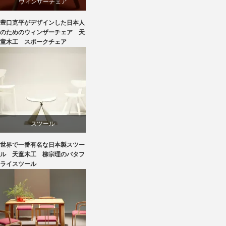
ウィンザーチェア
豊口克平がデザインした日本人
デザイナーズ
のためのウィンザーチェア 天
童木工 スポークチェア
ビーチ
リビングダイニング
国産
スツール
天童木工
世界で一番有名な日本製スツー
ダイニング
ル 天童木工 柳宗理のバタフ
ライスツール
成形合板
国産
椅子
天童木工
豊口克平