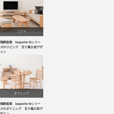
ソファ
飛騨産業 baguette lbシリー
ビーチ
ズのリビング 五十嵐久枝デザ
イン
国産
飛騨高山
ダイニング
飛騨産業 baguette lbシリー
ビーチ
ズのダイニング 五十嵐久枝デ
ザイン