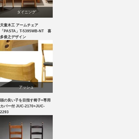
成形合板
ダイニング
柳宗理
天童木工 アームチェア
ビーチ
「PASTA」T-5395WB-NT 喜
多俊之デザイン
椅子
国産
天童木工
椅子
アッシュ
頭の良い子を目指す椅子+専用
ダイニング
カバー付 JUC-2170+JUC-
2293
ライフスタイル
学習椅子