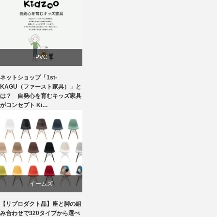
建築
椅子
PVC
ネットショップ「1st-
学習椅子
KAGU（ファースト家具）」と
は？ 自発心を育むキッズ家具
がコンセプト Ki…
家具
椅子
イームズ
【リプロダクト品】座と脚の組
ダイニング
み合わせで320タイプから選べ