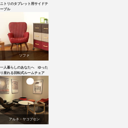
ニトリ
ニトリのタブレット用サイドテ
ーブル
ソファ
一人暮らしのあなたへ ゆった
パーソナルチェア
り座れる回転式ルームチェア
リビングダイニング
回転椅子
アルネ・ヤコブセン