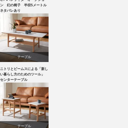
マーケティング
ン 幻の椅子 半径5メートル
ネタバレあり
家具
椅子
テーブル
ニトリとビームスによる「新し
ニトリ
い暮らし方のためのツール」
センターテーブル
ビーチ
ライフスタイル
家具
テーブル