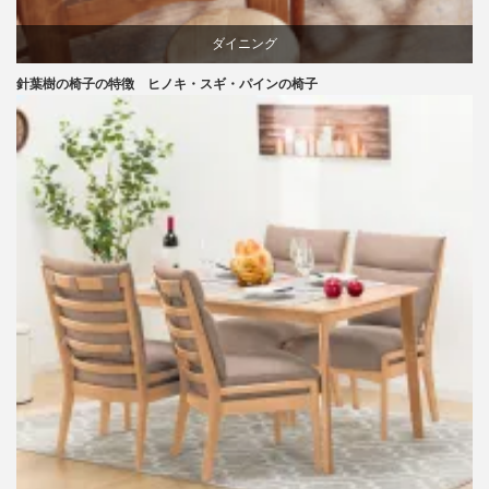
ダイニング
針葉樹の椅子の特徴 ヒノキ・スギ・パインの椅子
パイン
国産
天童木工
材料
椅子