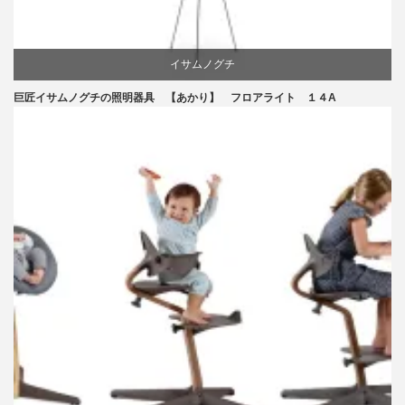
イサムノグチ
巨匠イサムノグチの照明器具 【あかり】 フロアライト １４A
国産
照明器具