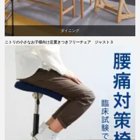
ダイニング
ニトリの小さなお子様向け足置きつきフリーチェア ジャスト３
ニトリ
ラバー
成形合板
椅子