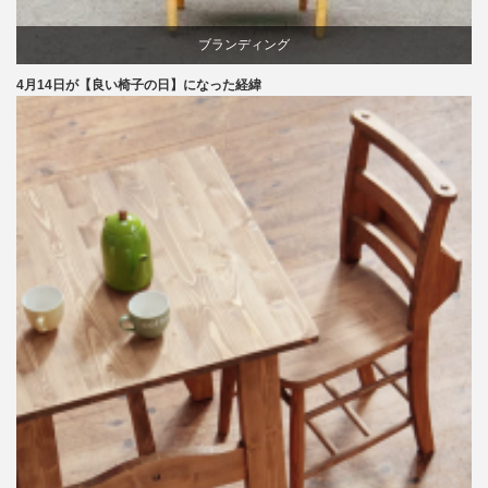
ブランディング
4月14日が【良い椅子の日】になった経緯
マーケティング
家具
旭川
椅子