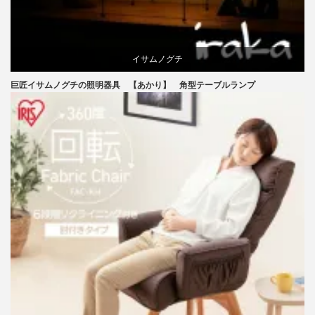
イサムノグチ
巨匠イサムノグチの照明器具 【あかり】 角型テーブルランプ
国産
照明器具