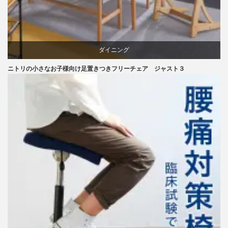
ダイニング
ニトリの小さなお子様向け足置きつきフリーチェア ジャスト３
ニトリ
ラバー
成形合板
椅子