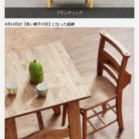
ブランディング
4月14日が【良い椅子の日】になった経緯
マーケティング
家具
旭川
椅子