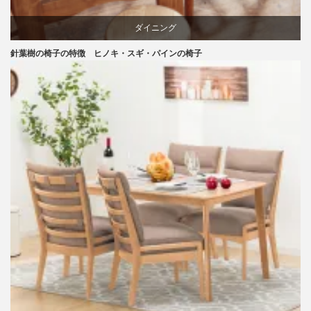
ダイニング
針葉樹の椅子の特徴 ヒノキ・スギ・パインの椅子
パイン
国産
天童木工
材料
椅子