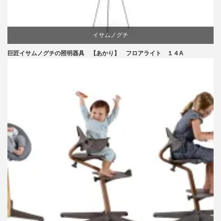
イサムノグチ
巨匠イサムノグチの照明器具 【あかり】 フロアライト １４A
国産
照明器具