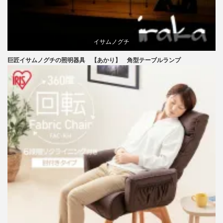
イサムノグチ
巨匠イサムノグチの照明器具 【あかり】 角型テーブルランプ
国産
照明器具