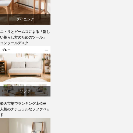
マーケティング
ダイニング
ライフスタイル
ニトリとビームスによる「新し
テーブル
い暮らし方のためのツール」
コンソールデスク
ニトリ
ビーチ
ブランディング
ソファ
マーケティング
楽天市場でランキング上位👑
ライフスタイル
人気のナチュラルなソファベッ
ド
家具
ラバー