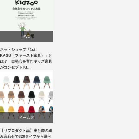
建築
椅子
PVC
ネットショップ「1st-
学習椅子
KAGU（ファースト家具）」と
は？ 自発心を育むキッズ家具
がコンセプト Ki…
家具
椅子
イームズ
【リプロダクト品】座と脚の組
ダイニング
み合わせで320タイプから選べ