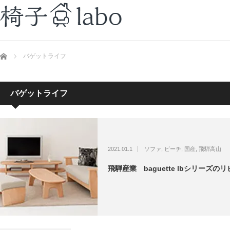
ホーム
バゲットライフ
バゲットライフ
2021.01.1
ソファ
,
ビーチ
,
国産
,
飛騨高山
飛騨産業 baguette lbシリーズ