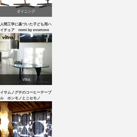
ダイニング
人間工学に基づいた子ども用ハ
ピーター・オブスヴィック
イチェア nomi by evomove
学習椅子
椅子
Vitra
イサムノグチのコーヒーテーブ
イサムノグチ
ル ホンモノとニセモノ
テーブル