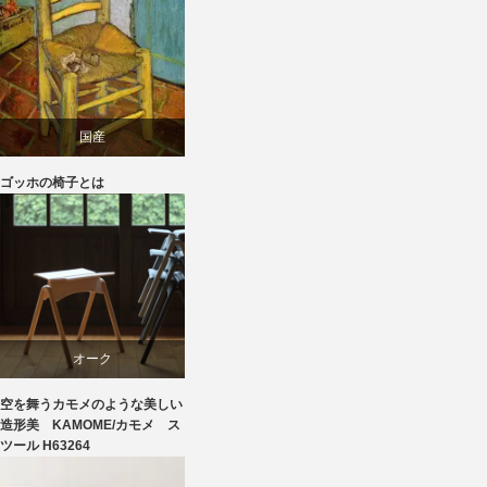
椅子
国産
ゴッホの椅子とは
家具
椅子
飛騨高山
オーク
空を舞うカモメのような美しい
スツール
造形美 KAMOME/カモメ ス
ツール H63264
ビーチ