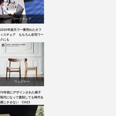
椅子
リクライニングチェア
椅子
ワークチェア
2020年楽天で一番売れたオフ
回転椅子
ィスチェア もちろん在宅ワー
クにも
椅子
ウェグナー
70年前にデザインされた椅子
オーク
現代になって復刻しても時代を
感じさせない CH23
カール・ハンセン＆サン