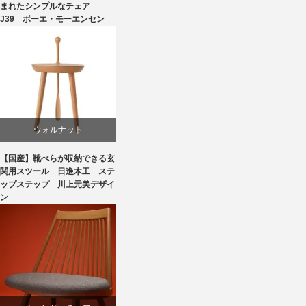
オーク
まれたシンプルなチェア
J39 ボーエ・モーエンセン
ダイニング
ボーエ・モーエンセン
椅子
ウォルナット
【国産】靴べらが収納できる玄
スツール
関用スツール 日進木工 ステ
ップステップ 川上元美デザイ
ン
国産
椅子
飛騨高山