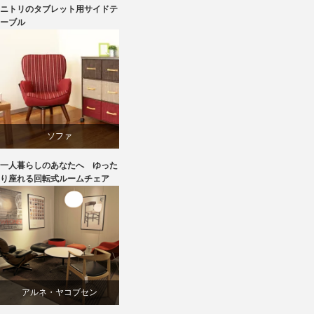
ニトリ
ニトリのタブレット用サイドテ
ーブル
ソファ
一人暮らしのあなたへ ゆった
パーソナルチェア
り座れる回転式ルームチェア
リビングダイニング
回転椅子
アルネ・ヤコブセン