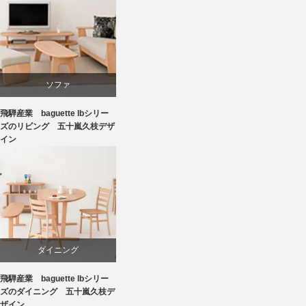
ソファ
飛騨産業 baguette lbシリー
ビーチ
ズのリビング 五十嵐久枝デザ
イン
国産
飛騨高山
ダイニング
飛騨産業 baguette lbシリー
ビーチ
ズのダイニング 五十嵐久枝デ
ザイン