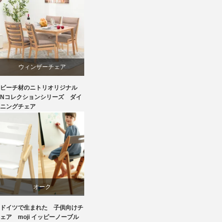
国産
天童木工
材料
ウィンザーチェア
ビーチ材のニトリオリジナル
椅子
ダイニング
Nコレクションシリーズ ダイ
ニングチェア
ニトリ
ビーチ
ライフスタイル
オーク
リビングダイニング
ドイツで生まれた 子供向けチ
学習椅子
ェア moji イッピーノーブル