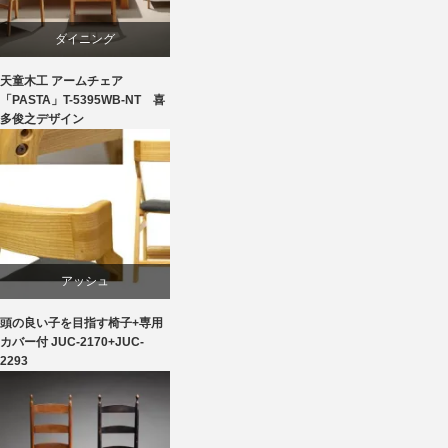
成形合板
ダイニング
柳宗理
天童木工 アームチェア
ビーチ
「PASTA」T-5395WB-NT 喜
多俊之デザイン
椅子
国産
天童木工
椅子
アッシュ
頭の良い子を目指す椅子+専用
ダイニング
カバー付 JUC-2170+JUC-
2293
ライフスタイル
学習椅子