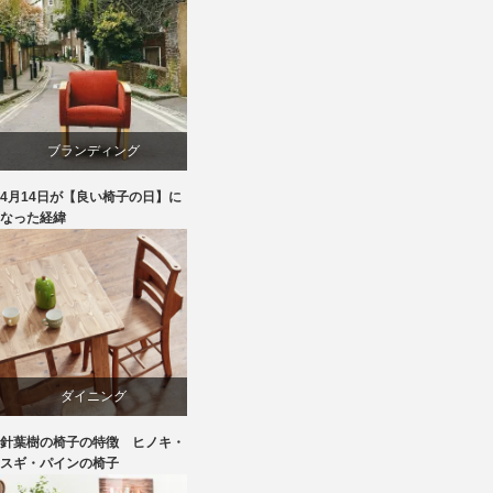
ブランディング
4月14日が【良い椅子の日】に
マーケティング
なった経緯
家具
旭川
椅子
ダイニング
針葉樹の椅子の特徴 ヒノキ・
パイン
スギ・パインの椅子