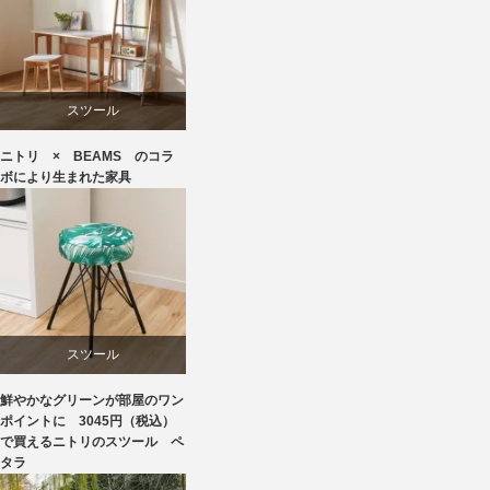
スツール
ニトリ × BEAMS のコラ
ニトリ
ボにより生まれた家具
ビーチ
ブランディング
椅子
スツール
鮮やかなグリーンが部屋のワン
ニトリ
ポイントに 3045円（税込）
で買えるニトリのスツール ペ
タラ
椅子