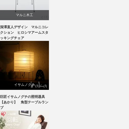
マルニ木工
深澤直人デザイン マルニコレ
深澤直人
クション ヒロシマアームスタ
ッキングチェア
イサムノグチ
巨匠イサムノグチの照明器具
国産
【あかり】 角型テーブルラン
プ
照明器具