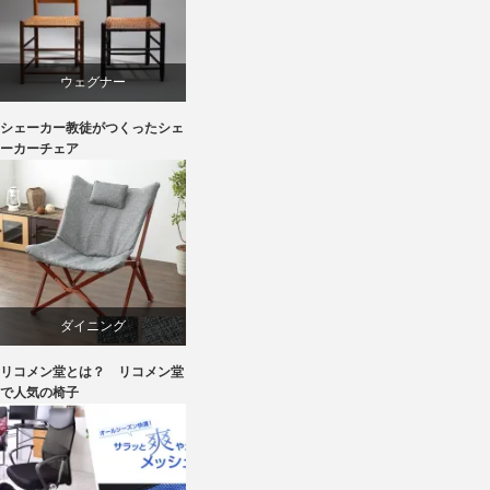
椅子
ウェグナー
シェーカー教徒がつくったシェ
ダイニング
ーカーチェア
パイン
ボーエ・モーエンセン
メープル
ダイニング
リコメン堂とは？ リコメン堂
ライフスタイル
パーソナルチェア
で人気の椅子
家具
マーケティング