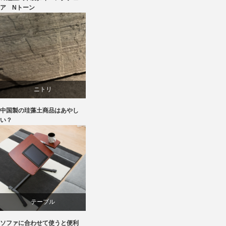
ア Nトーン
ラバー
椅子
ニトリ
中国製の珪藻土商品はあやし
ブランディング
い？
マーケティング
テーブル
ソファに合わせて使うと便利