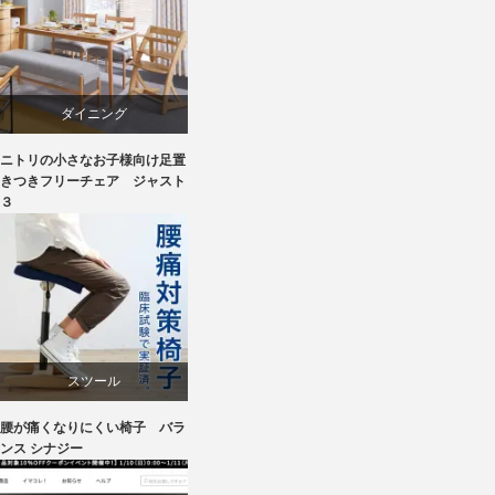
ダイニング
ニトリの小さなお子様向け足置
ニトリ
きつきフリーチェア ジャスト
３
ラバー
成形合板
椅子
スツール
腰が痛くなりにくい椅子 バラ
ワークチェア
ンス シナジー