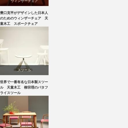
ウィンザーチェア
豊口克平がデザインした日本人
デザイナーズ
のためのウィンザーチェア 天
童木工 スポークチェア
ビーチ
リビングダイニング
国産
スツール
天童木工
世界で一番有名な日本製スツー
ダイニング
ル 天童木工 柳宗理のバタフ
ライスツール
成形合板
国産
椅子
天童木工
豊口克平