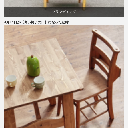
ブランディング
4月14日が【良い椅子の日】になった経緯
マーケティング
家具
旭川
椅子