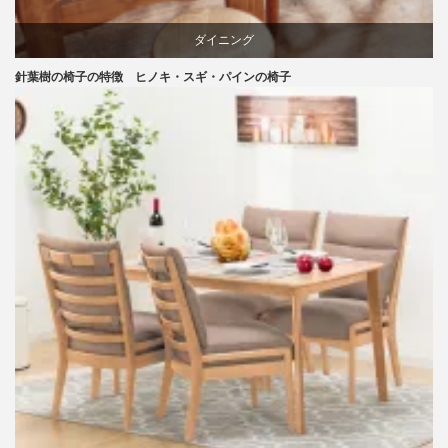
ダイニング
針葉樹の椅子の特徴 ヒノキ・スギ・パインの椅子
パイン
国産
天童木工
材料
椅子