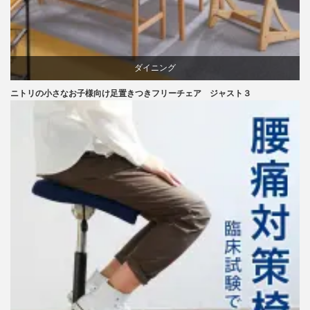
ダイニング
ニトリの小さなお子様向け足置きつきフリーチェア ジャスト３
ニトリ
ラバー
成形合板
椅子