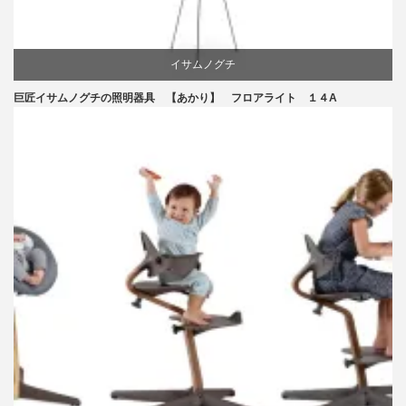
イサムノグチ
巨匠イサムノグチの照明器具 【あかり】 フロアライト １４A
国産
照明器具