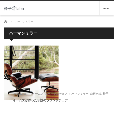
menu
ホーム
ハーマンミラー
ハーマンミラー
2020.12.13
イームズ
,
パーソナルチェア
,
ハーマンミラー
,
成形合板
,
椅子
イームズが作った伝説のラウンジチェア