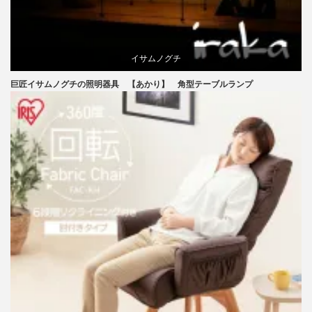
イサムノグチ
巨匠イサムノグチの照明器具 【あかり】 角型テーブルランプ
国産
照明器具