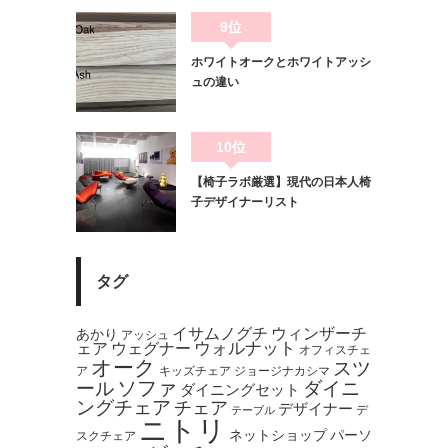
9位
ホワイトオークとホワイトアッシ
ュの違い
10位
【椅子ラボ厳選】現代の日本人椅
子デザイナーリスト
タグ
イサムノグチ
ウィンザーチ
あかり
アッシュ
ウォルナット
ェア
ウェグナー
オフィスチェ
オーク
スツ
ア
キッズチェア
ジョージナカシマ
ソファ
ール
ダイニ
ダイニングセット
ングチェア
チェア
デザイナー
デ
テーブル
ニトリ
ネットショップ
パーソ
スクチェア