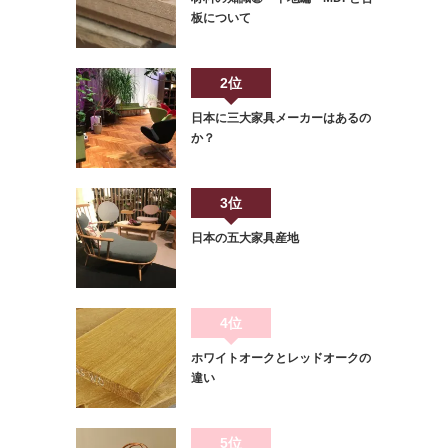
板について
2位
日本に三大家具メーカーはあるの
か？
3位
日本の五大家具産地
4位
ホワイトオークとレッドオークの
違い
5位