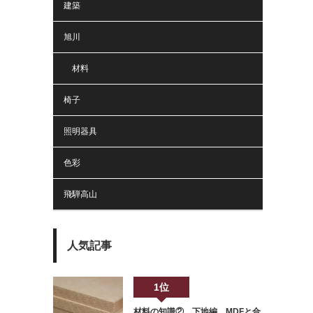
建築
旭川
材料
椅子
照明器具
色彩
飛騨高山
人気記事
1位
材料の知識② 下地編 MDFと合