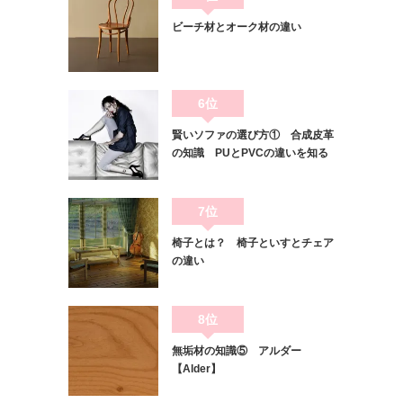
ビーチ材とオーク材の違い
6位
賢いソファの選び方① 合成皮革
の知識 PUとPVCの違いを知る
7位
椅子とは？ 椅子といすとチェア
の違い
8位
無垢材の知識⑤ アルダー
【Alder】