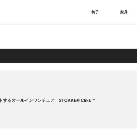
椅子
家具
するオールインワンチェア STOKKE® Clikk™