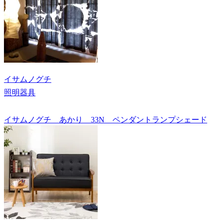
イサムノグチ
照明器具
イサムノグチ あかり 33N ペンダントランプシェード