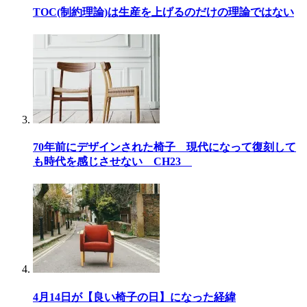
TOC(制約理論)は生産を上げるのだけの理論ではない
70年前にデザインされた椅子 現代になって復刻して
も時代を感じさせない CH23
4月14日が【良い椅子の日】になった経緯