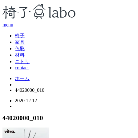
menu
椅子
家具
色彩
材料
ニトリ
contact
ホーム
44020000_010
2020.12.12
44020000_010