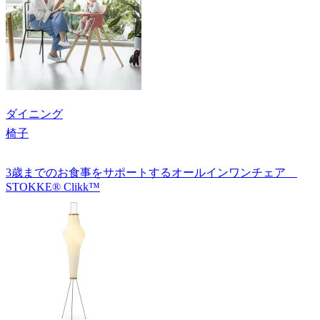
ダイニング
椅子
3歳までのお食事をサポートするオールインワンチェア
STOKKE® Clikk™