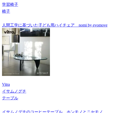
学習椅子
椅子
人間工学に基づいた子ども用ハイチェア nomi by evomove
Vitra
イサムノグチ
テーブル
イサムノグチのコーヒーテーブル ホンモノとニセモノ