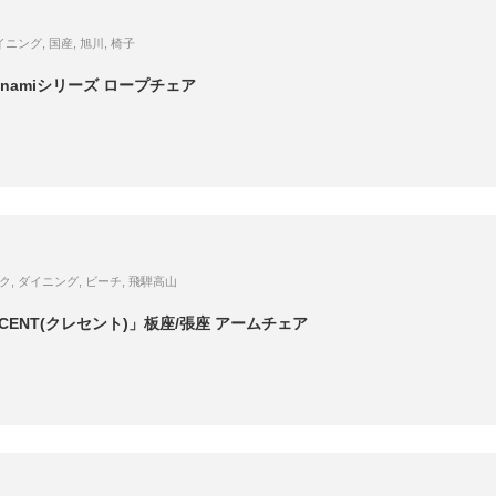
イニング
,
国産
,
旭川
,
椅子
namiシリーズ ロープチェア
ク
,
ダイニング
,
ビーチ
,
飛騨高山
CENT(クレセント)」板座/張座 アームチェア