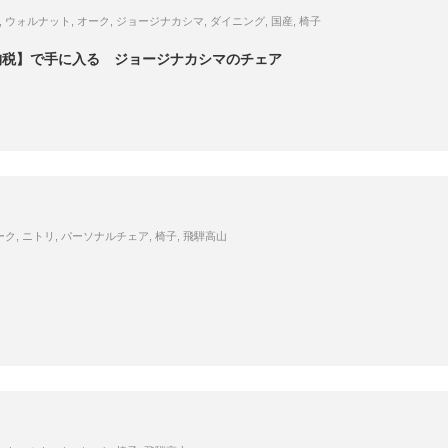
,
ウォルナット
,
オーク
,
ジョージナカシマ
,
ダイニング
,
国産
,
椅子
納税】で手に入る ジョージナカシマのチェア
ーク
,
ニトリ
,
パーソナルチェア
,
椅子
,
飛騨高山