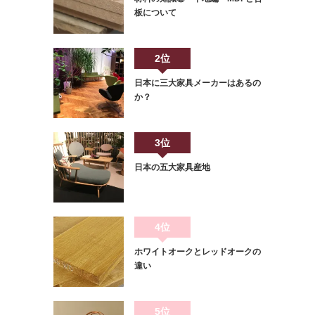
板について
2位
日本に三大家具メーカーはあるの
か？
3位
日本の五大家具産地
4位
ホワイトオークとレッドオークの
違い
5位