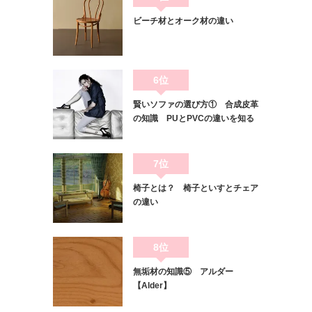
ビーチ材とオーク材の違い
6位
賢いソファの選び方① 合成皮革
の知識 PUとPVCの違いを知る
7位
椅子とは？ 椅子といすとチェア
の違い
8位
無垢材の知識⑤ アルダー
【Alder】