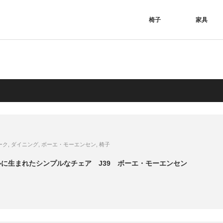
椅子
家具
ーク
,
ダイニング
,
ボーエ・モーエンセン
,
椅子
に生まれたシンプルなチェア J39 ボーエ・モーエンセン