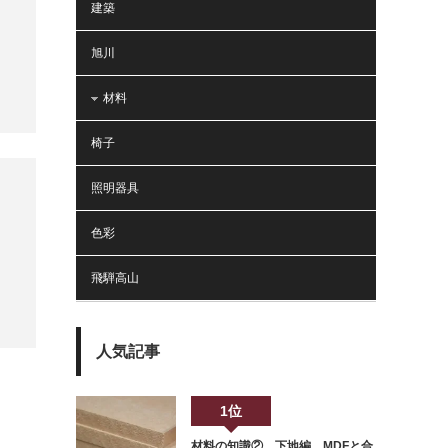
建築
旭川
材料
椅子
照明器具
色彩
飛騨高山
人気記事
1位
材料の知識② 下地編 MDFと合