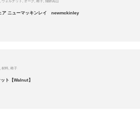
,
ウォルナット
,
オーク
,
椅子
,
飛騨高山
 ニューマッキンレイ newmckinley
,
材料
,
椅子
ト【Walnut】