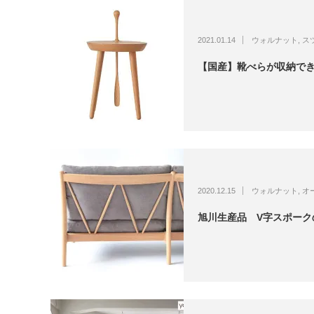
2021.01.14
ウォルナット
,
ス
【国産】靴べらが収納で
2020.12.15
ウォルナット
,
オ
旭川生産品 V字スポークの