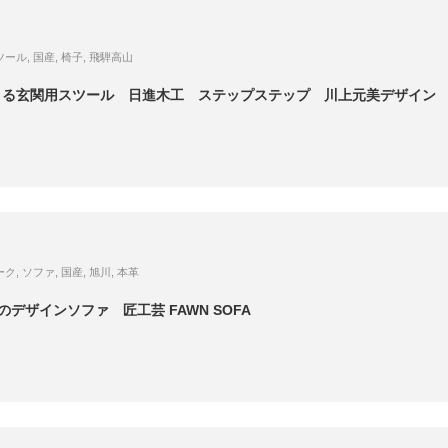
ツール
,
国産
,
椅子
,
飛騨高山
きる玄関用スツール 日進木工 ステップステップ 川上元美デザイン
ーク
,
ソファ
,
国産
,
旭川
,
本革
デザインソファ 匠工芸 FAWN SOFA