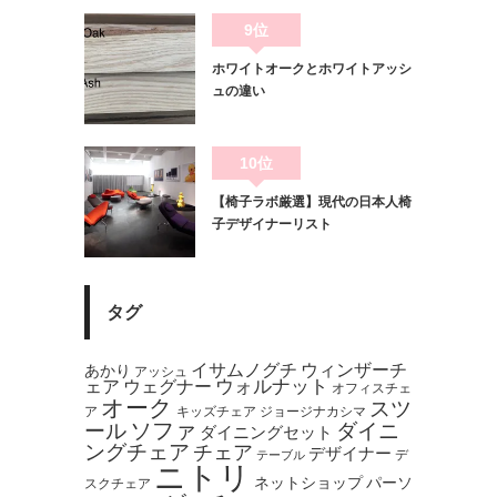
9位
ホワイトオークとホワイトアッシ
ュの違い
10位
【椅子ラボ厳選】現代の日本人椅
子デザイナーリスト
タグ
イサムノグチ
ウィンザーチ
あかり
アッシュ
ウォルナット
ェア
ウェグナー
オフィスチェ
オーク
スツ
ア
キッズチェア
ジョージナカシマ
ソファ
ール
ダイニ
ダイニングセット
ングチェア
チェア
デザイナー
デ
テーブル
ニトリ
ネットショップ
パーソ
スクチェア