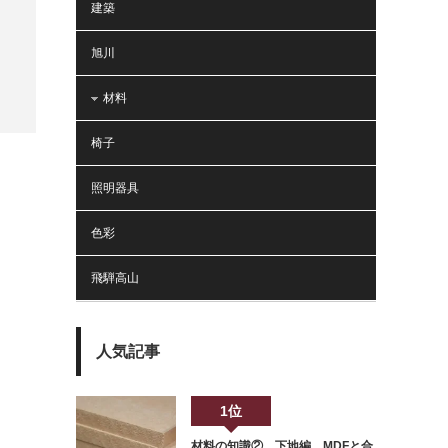
建築
旭川
材料
椅子
照明器具
色彩
飛騨高山
人気記事
1位
材料の知識② 下地編 MDFと合