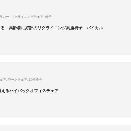
ラバー
,
リクライニングチェア
,
椅子
する 高齢者に好評のリクライニング高座椅子 バイカル
ェア
,
ワークチェア
,
回転椅子
買えるハイバックオフィスチェア