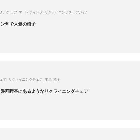
ナルチェア
,
マーケティング
,
リクライニングチェア
,
椅子
メン堂で人気の椅子
ェア
,
リクライニングチェア
,
本革
,
椅子
 漫画喫茶にあるようなリクライニングチェア