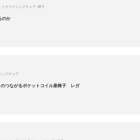
,
リクライニングチェア
,
椅子
るのか
ニングチェア
リのつながるポケットコイル座椅子 レガ