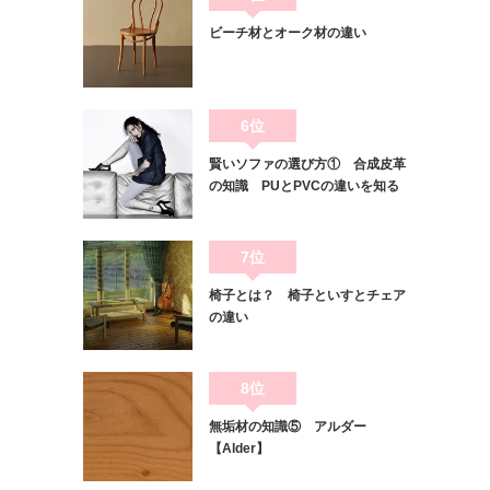
ビーチ材とオーク材の違い
6位
賢いソファの選び方① 合成皮革
の知識 PUとPVCの違いを知る
7位
椅子とは？ 椅子といすとチェア
の違い
8位
無垢材の知識⑤ アルダー
【Alder】