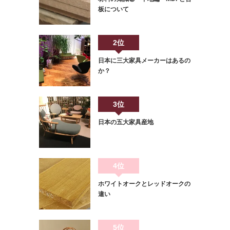
板について
2位
日本に三大家具メーカーはあるの
か？
3位
日本の五大家具産地
4位
ホワイトオークとレッドオークの
違い
5位