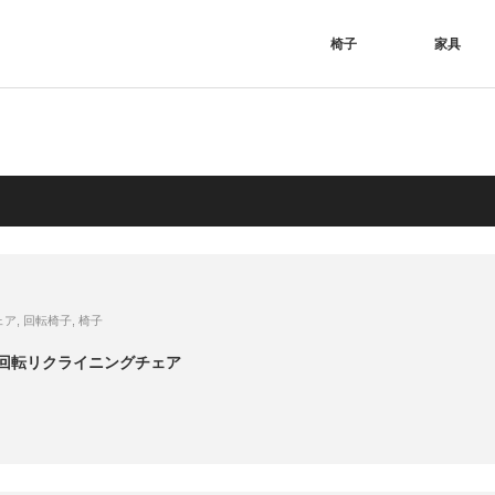
椅子
家具
ェア
,
回転椅子
,
椅子
回転リクライニングチェア