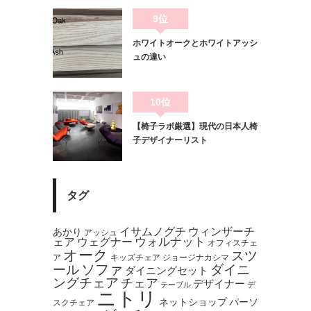
9位
ホワイトオークとホワイトアッシ
ュの違い
10位
【椅子ラボ厳選】現代の日本人椅
子デザイナーリスト
タグ
イサムノグチ
ウィンザーチ
あかり
アッシュ
ウォルナット
ェア
ウェグナー
オフィスチェ
オーク
スツ
ア
キッズチェア
ジョージナカシマ
ソファ
ール
ダイニ
ダイニングセット
ングチェア
チェア
デザイナー
デ
テーブル
ニトリ
ネットショップ
パーソ
スクチェア