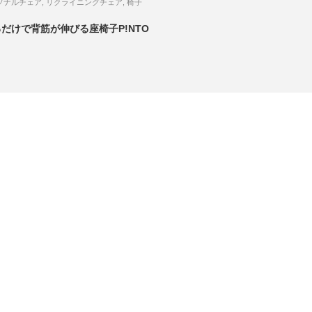
ソナルチェア
,
リクライニングチェア
,
椅子
だけで背筋が伸びる座椅子P!NTO