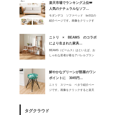
楽天市場でランキング上位👑
人気のナチュラルなソフ…
モダンデコ ソファベッド bc011の
紹介ページです。画像をクリックす
ると楽…
ニトリ × BEAMS のコラボ
により生まれた家具…
BEAMS（ビームス）はといえば、お
しゃれな若者が着るアパレルブラン
ド。だっ…
鮮やかなグリーンが部屋のワン
ポイントに 3045円…
ニトリ スツール ペタラ紹介ペー
ジです。画像をクリックすると楽天
市場の販売ペ…
タグクラウド