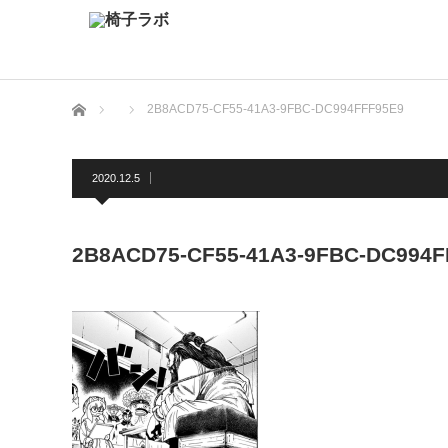
ホーム
2B8ACD75-CF55-41A3-9FBC-DC994FFF95E9
2020.12.5
2B8ACD75-CF55-41A3-9FBC-DC994F