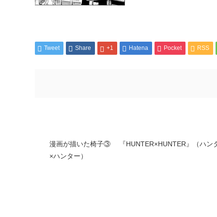
Tweet
Share
+1
Hatena
Pocket
RSS
漫画が描いた椅子③ 『HUNTER×HUNTER』（ハン
×ハンター）