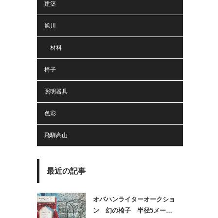
建築
旭川
材料
椅子
照明器具
色彩
飛騨高山
最近の記事
オバハンライターオークショ
ン 幻の椅子 半径5メー…