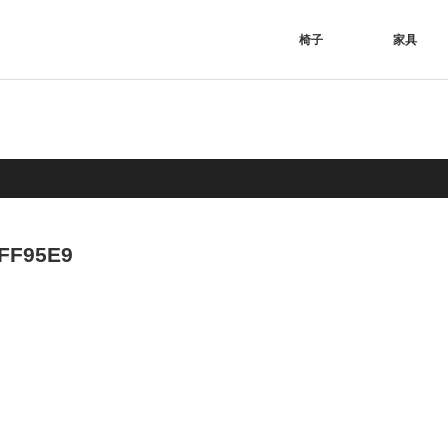
椅子
家具
FF95E9