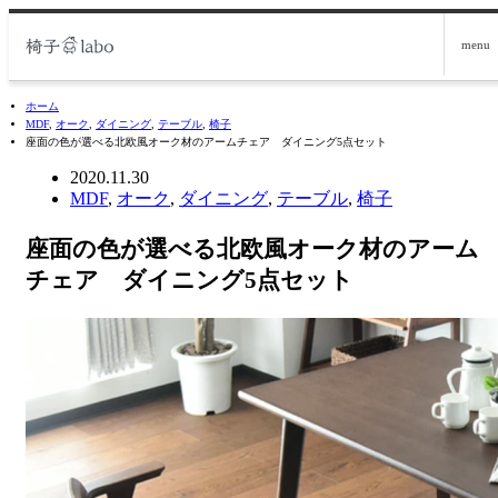
menu
ホーム
MDF
,
オーク
,
ダイニング
,
テーブル
,
椅子
座面の色が選べる北欧風オーク材のアームチェア ダイニング5点セット
2020.11.30
MDF
,
オーク
,
ダイニング
,
テーブル
,
椅子
座面の色が選べる北欧風オーク材のアーム
チェア ダイニング5点セット