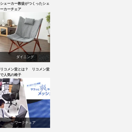
シェーカー教徒がつくったシェ
ダイニング
ーカーチェア
パイン
ボーエ・モーエンセン
メープル
ダイニング
リコメン堂とは？ リコメン堂
ライフスタイル
パーソナルチェア
で人気の椅子
家具
マーケティング
椅子
リクライニングチェア
椅子
ワークチェア