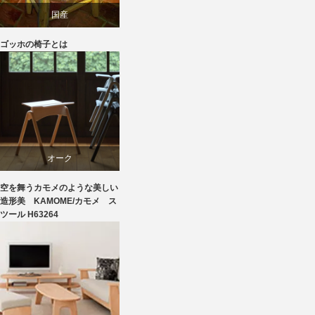
国産
ゴッホの椅子とは
家具
椅子
飛騨高山
オーク
空を舞うカモメのような美しい
スツール
造形美 KAMOME/カモメ ス
ツール H63264
ビーチ