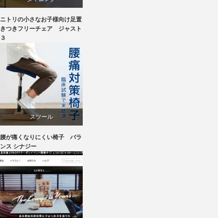
ニトリの小さなお子様向け足置
ニトリ
きつきフリーチェア ジャスト
３
ラバー
成形合板
椅子
スツール
腰が痛くなりにくい椅子 バラ
ワークチェア
ンス シナジー