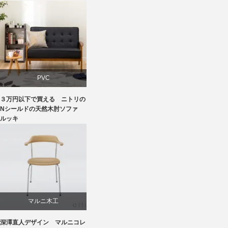
PVC
３万円以下で買える ニトリの
ソファ
Nシールドの天然木肘ソファ
ルッキ
ニトリ
マルニ木工
深澤直人デザイン マルニコレ