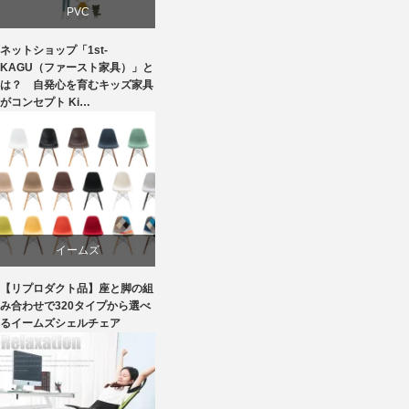
PVC
ネットショップ「1st-
学習椅子
KAGU（ファースト家具）」と
は？ 自発心を育むキッズ家具
がコンセプト Ki…
家具
椅子
イームズ
【リプロダクト品】座と脚の組
ダイニング
み合わせで320タイプから選べ
るイームズシェルチェア
ライフスタイル
ワークチェア