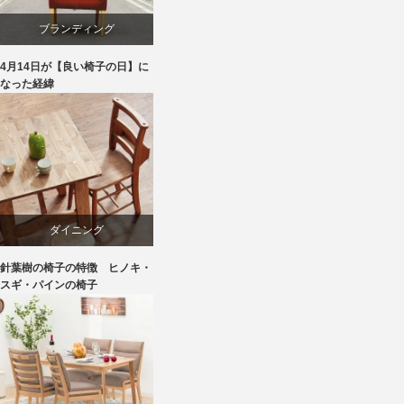
ブランディング
4月14日が【良い椅子の日】に
マーケティング
なった経緯
家具
旭川
椅子
ダイニング
針葉樹の椅子の特徴 ヒノキ・
パイン
スギ・パインの椅子
国産
天童木工