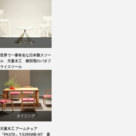
ビーチ
リビングダイニング
国産
スツール
天童木工
世界で一番有名な日本製スツー
ダイニング
ル 天童木工 柳宗理のバタフ
ライスツール
成形合板
国産
椅子
天童木工
豊口克平
成形合板
ダイニング
柳宗理
天童木工 アームチェア
ビーチ
「PASTA」T-5395WB-NT 喜