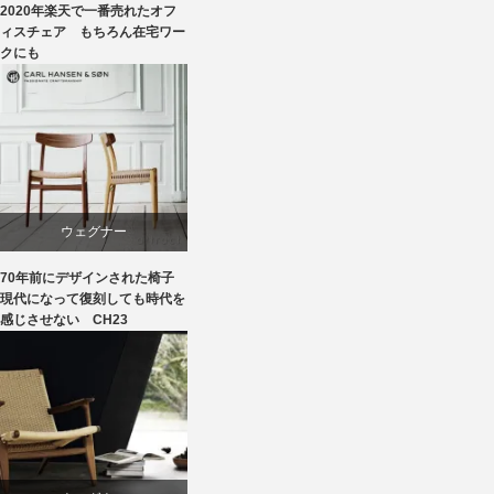
2020年楽天で一番売れたオフ
回転椅子
ィスチェア もちろん在宅ワー
クにも
椅子
ウェグナー
70年前にデザインされた椅子
オーク
現代になって復刻しても時代を
感じさせない CH23
カール・ハンセン＆サン
ダイニング
椅子