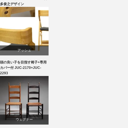
多俊之デザイン
椅子
国産
天童木工
椅子
アッシュ
頭の良い子を目指す椅子+専用
ダイニング
カバー付 JUC-2170+JUC-
2293
ライフスタイル
学習椅子
椅子
ウェグナー