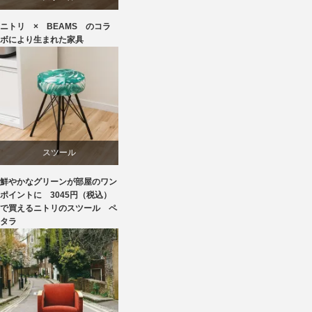
ニトリ × BEAMS のコラ
ニトリ
ボにより生まれた家具
ビーチ
ブランディング
椅子
スツール
鮮やかなグリーンが部屋のワン
ニトリ
ポイントに 3045円（税込）
で買えるニトリのスツール ペ
タラ
椅子