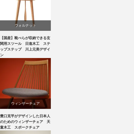
ボーエ・モーエンセン
椅子
ウォルナット
【国産】靴べらが収納できる玄
スツール
関用スツール 日進木工 ステ
ップステップ 川上元美デザイ
ン
国産
椅子
飛騨高山
ウィンザーチェア
豊口克平がデザインした日本人
デザイナーズ
のためのウィンザーチェア 天
童木工 スポークチェア