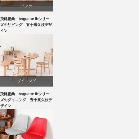
ソファ
飛騨産業 baguette lbシリー
ビーチ
ズのリビング 五十嵐久枝デザ
イン
国産
飛騨高山
ダイニング
飛騨産業 baguette lbシリー
ビーチ
ズのダイニング 五十嵐久枝デ
ザイン
国産
椅子