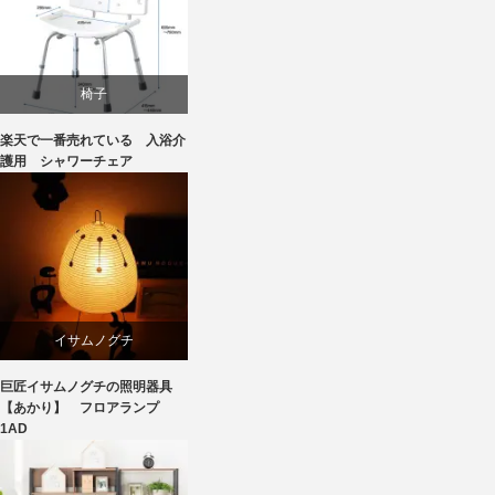
椅子
楽天で一番売れている 入浴介
護用 シャワーチェア
イサムノグチ
巨匠イサムノグチの照明器具
国産
【あかり】 フロアランプ
1AD
照明器具