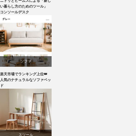
ニトリとビームスによる「新し
テーブル
い暮らし方のためのツール」
コンソールデスク
ニトリ
ビーチ
ブランディング
ソファ
マーケティング
楽天市場でランキング上位👑
ライフスタイル
人気のナチュラルなソファベッ
ド
家具
ラバー
スツール