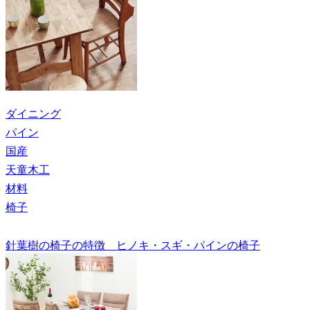
ダイニング
パイン
国産
天童木工
材料
椅子
針葉樹の椅子の特徴 ヒノキ・スギ・パインの椅子