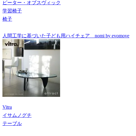
ピーター・オブスヴィック
学習椅子
椅子
人間工学に基づいた子ども用ハイチェア nomi by evomove
Vitra
イサムノグチ
テーブル