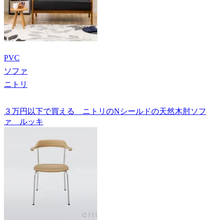
PVC
ソファ
ニトリ
３万円以下で買える ニトリのNシールドの天然木肘ソフ
ァ ルッキ