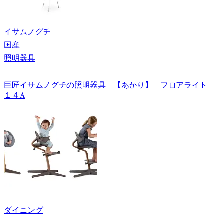
イサムノグチ
国産
照明器具
巨匠イサムノグチの照明器具 【あかり】 フロアライト
１４A
ダイニング