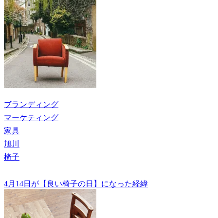
ブランディング
マーケティング
家具
旭川
椅子
4月14日が【良い椅子の日】になった経緯