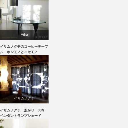
学習椅子
椅子
Vitra
イサムノグチのコーヒーテーブ
イサムノグチ
ル ホンモノとニセモノ
テーブル
イサムノグチ
イサムノグチ あかり 33N
照明器具
ペンダントランプシェード