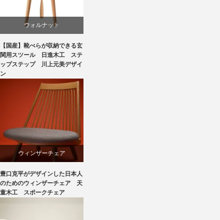
椅子
ウォルナット
【国産】靴べらが収納できる玄
スツール
関用スツール 日進木工 ステ
ップステップ 川上元美デザイ
ン
国産
椅子
飛騨高山
ウィンザーチェア
豊口克平がデザインした日本人
デザイナーズ
のためのウィンザーチェア 天
童木工 スポークチェア
ビーチ