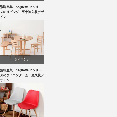
飛騨産業 baguette lbシリー
ビーチ
ズのリビング 五十嵐久枝デザ
イン
国産
飛騨高山
ダイニング
飛騨産業 baguette lbシリー
ビーチ
ズのダイニング 五十嵐久枝デ
ザイン
国産
椅子
飛騨高山