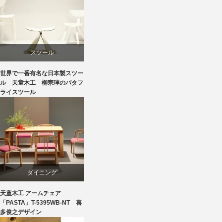
リビングダイニング
国産
スツール
天童木工
世界で一番有名な日本製スツー
ダイニング
ル 天童木工 柳宗理のバタフ
ライスツール
成形合板
国産
椅子
天童木工
豊口克平
成形合板
ダイニング
柳宗理
天童木工 アームチェア
ビーチ
「PASTA」T-5395WB-NT 喜
多俊之デザイン
椅子