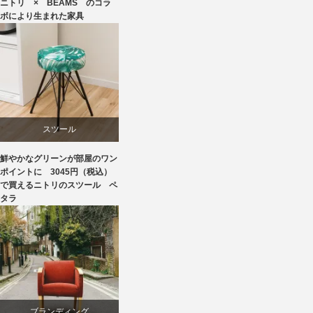
ニトリ × BEAMS のコラ
ニトリ
ボにより生まれた家具
ビーチ
ブランディング
椅子
スツール
鮮やかなグリーンが部屋のワン
ニトリ
ポイントに 3045円（税込）
で買えるニトリのスツール ペ
タラ
椅子
ブランディング