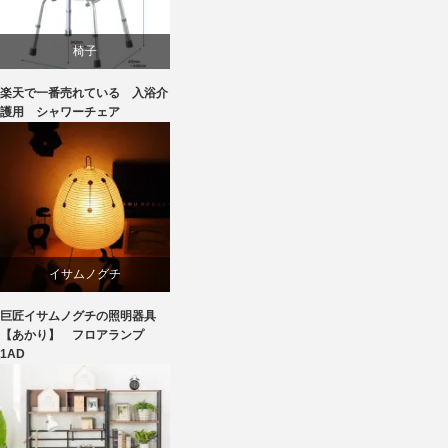
椅子
楽天で一番売れている 入浴介
護用 シャワーチェア
イサムノグチ
巨匠イサムノグチの照明器具
国産
【あかり】 フロアランプ
1AD
照明器具