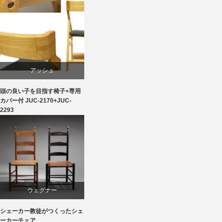
国産
天童木工
椅子
アッシュ
頭の良い子を目指す椅子+専用
ダイニング
カバー付 JUC-2170+JUC-
2293
ライフスタイル
学習椅子
椅子
ウェグナー
シェーカー教徒がつくったシェ
ダイニング
ーカーチェア