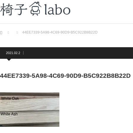
ホーム
44EE7339-5A98-4C69-90D9-B5C922B8B22D
2021.02.2
44EE7339-5A98-4C69-90D9-B5C922B8B22D