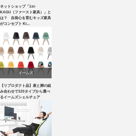
ネットショップ「1st-
学習椅子
KAGU（ファースト家具）」と
は？ 自発心を育むキッズ家具
がコンセプト Ki…
家具
椅子
イームズ
【リプロダクト品】座と脚の組
ダイニング
み合わせで320タイプから選べ
るイームズシェルチェア
ライフスタイル
ワークチェア