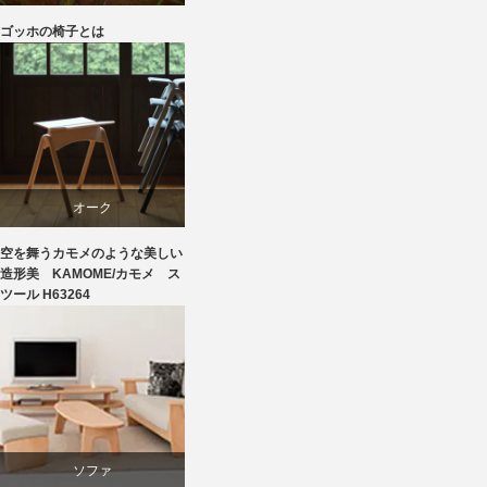
ゴッホの椅子とは
家具
椅子
飛騨高山
オーク
空を舞うカモメのような美しい
スツール
造形美 KAMOME/カモメ ス
ツール H63264
ビーチ
ソファ