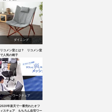
パイン
ボーエ・モーエンセン
メープル
ダイニング
リコメン堂とは？ リコメン堂
ライフスタイル
パーソナルチェア
で人気の椅子
家具
マーケティング
椅子
リクライニングチェア
椅子
ワークチェア
2020年楽天で一番売れたオフ
回転椅子
ィスチェア もちろん在宅ワー