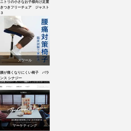
ニトリの小さなお子様向け足置
ニトリ
きつきフリーチェア ジャスト
３
ラバー
成形合板
椅子
スツール
腰が痛くなりにくい椅子 バラ
ワークチェア
ンス シナジー
マーケティング