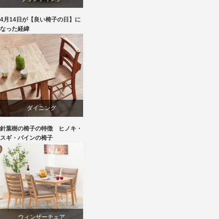
4月14日が【良い椅子の日】に
マーケティング
なった経緯
家具
旭川
椅子
ダイニング
針葉樹の椅子の特徴 ヒノキ・
パイン
スギ・パインの椅子
国産
天童木工
材料
ウィンザーチェア