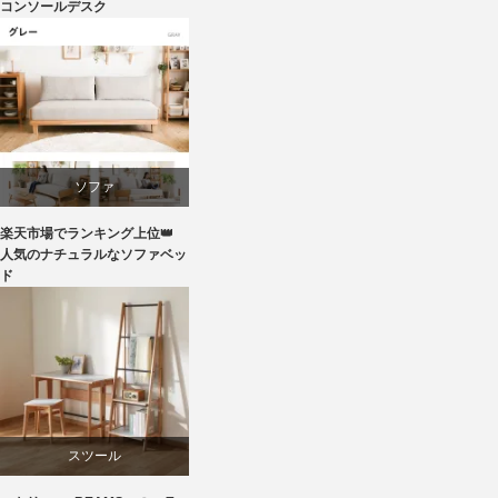
コンソールデスク
ニトリ
ビーチ
ブランディング
ソファ
マーケティング
楽天市場でランキング上位👑
ライフスタイル
人気のナチュラルなソファベッ
ド
家具
ラバー
スツール