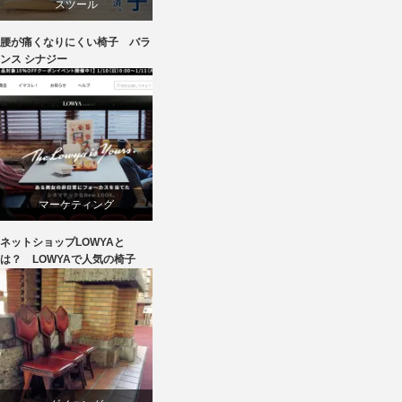
スツール
腰が痛くなりにくい椅子 バラ
ワークチェア
ンス シナジー
マーケティング
ネットショップLOWYAと
ライフスタイル
は？ LOWYAで人気の椅子
ワークチェア
回転椅子