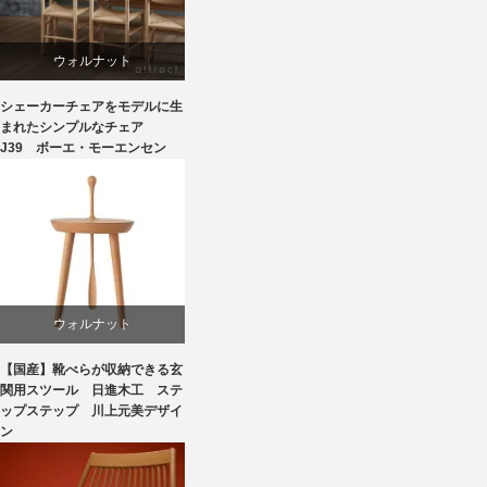
ウォルナット
シェーカーチェアをモデルに生
オーク
まれたシンプルなチェア
J39 ボーエ・モーエンセン
ダイニング
ボーエ・モーエンセン
椅子
ウォルナット
【国産】靴べらが収納できる玄
スツール
関用スツール 日進木工 ステ
ップステップ 川上元美デザイ
ン
国産