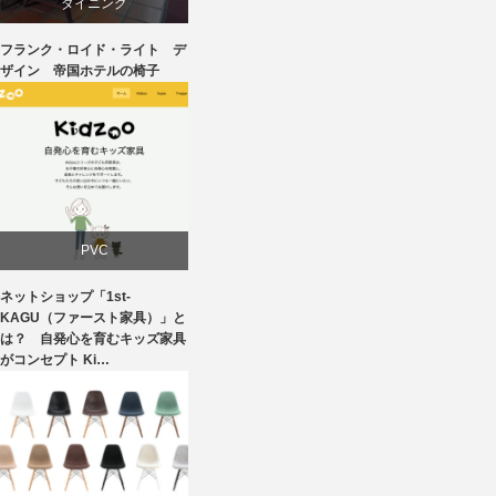
椅子
ダイニング
フランク・ロイド・ライト デ
デザイナーズ
ザイン 帝国ホテルの椅子
建築
椅子
PVC
ネットショップ「1st-
学習椅子
KAGU（ファースト家具）」と
は？ 自発心を育むキッズ家具
がコンセプト Ki…
家具
椅子