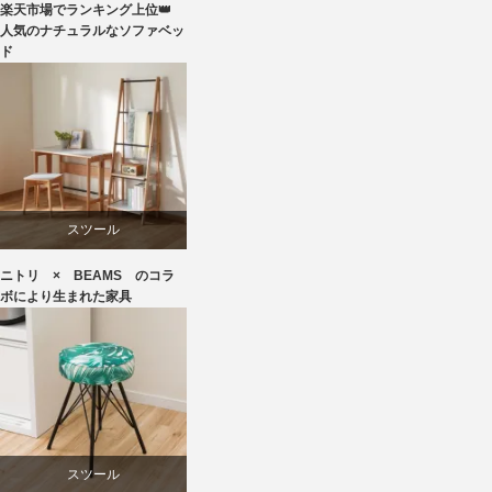
マーケティング
楽天市場でランキング上位👑
ライフスタイル
人気のナチュラルなソファベッ
ド
家具
ラバー
スツール
ニトリ × BEAMS のコラ
ニトリ
ボにより生まれた家具
ビーチ
ブランディング
椅子
スツール