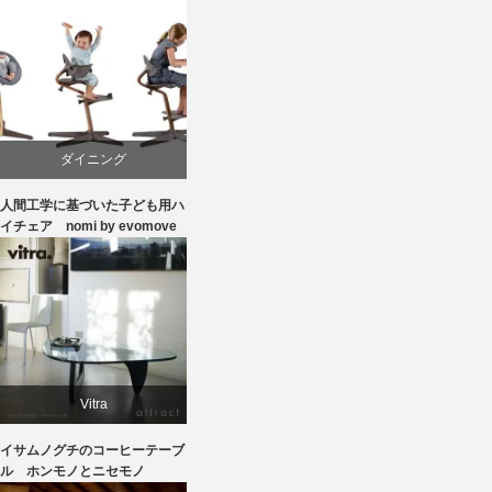
照明器具
ダイニング
人間工学に基づいた子ども用ハ
ピーター・オブスヴィック
イチェア nomi by evomove
学習椅子
椅子
Vitra
イサムノグチのコーヒーテーブ
イサムノグチ
ル ホンモノとニセモノ