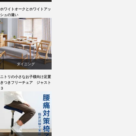
ホワイトオークとホワイトアッ
オーク
シュの違い
椅子
ダイニング
ニトリの小さなお子様向け足置
ニトリ
きつきフリーチェア ジャスト
３
ラバー
成形合板
椅子