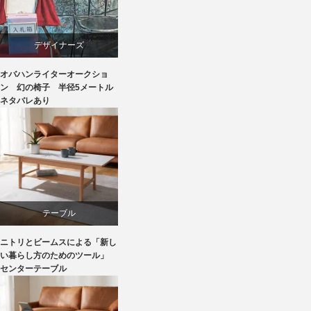
デザイナーズ
オバハンライターオークショ
マーケティング
ン 幻の椅子 半径5メートル
ネタバレあり
家具
椅子
テーブル
ニトリとビームスによる「新し
ニトリ
い暮らし方のためのツール」
センターテーブル
ビーチ