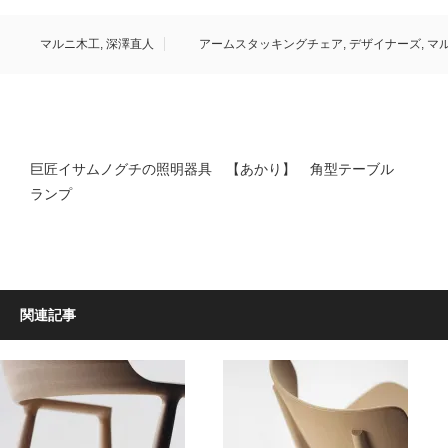
マルニ木工
,
深澤直人
アームスタッキングチェア
,
デザイナーズ
,
マ
巨匠イサムノグチの照明器具 【あかり】 角型テーブル
ランプ
関連記事