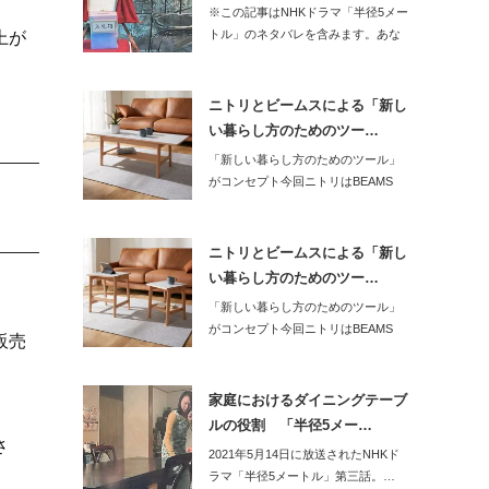
※この記事はNHKドラマ「半径5メー
トル」のネタバレを含みます。あな
上が
た…
ニトリとビームスによる「新し
い暮らし方のためのツー…
「新しい暮らし方のためのツール」
がコンセプト今回ニトリはBEAMS
DESI…
ニトリとビームスによる「新し
い暮らし方のためのツー…
「新しい暮らし方のためのツール」
がコンセプト今回ニトリはBEAMS
販売
DESI…
家庭におけるダイニングテーブ
ルの役割 「半径5メー…
さ
2021年5月14日に放送されたNHKド
ラマ「半径5メートル」第三話。…