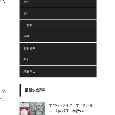
多く
建築
旭川
材料
椅子
照明器具
色彩
飛騨高山
最近の記事
、小
す。
オバハンライターオークショ
ン 幻の椅子 半径5メー…