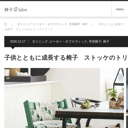
menu
ホーム
ダイニング
,
ピーター・オブスヴィック
,
学習椅子
,
椅子
子供とともに成長す
る椅子 ストッケのトリップトラップ
2020.12.17
ダイニング
,
ピーター・オブスヴィック
,
学習椅子
,
椅子
子供とともに成長する椅子 ストッケのト