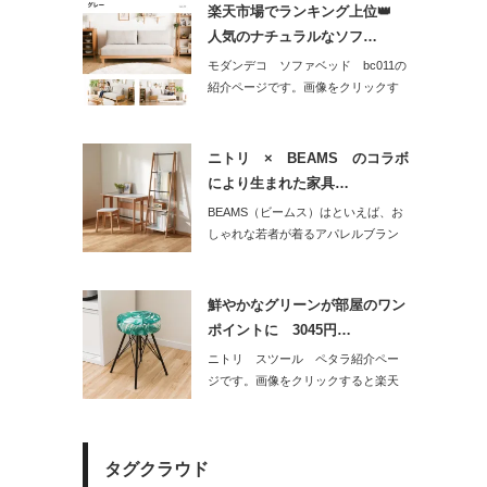
楽天市場でランキング上位👑
人気のナチュラルなソフ…
モダンデコ ソファベッド bc011の
紹介ページです。画像をクリックす
ると楽…
ニトリ × BEAMS のコラボ
により生まれた家具…
BEAMS（ビームス）はといえば、お
しゃれな若者が着るアパレルブラン
ド。だっ…
鮮やかなグリーンが部屋のワン
ポイントに 3045円…
ニトリ スツール ペタラ紹介ペー
ジです。画像をクリックすると楽天
市場の販売ペ…
タグクラウド