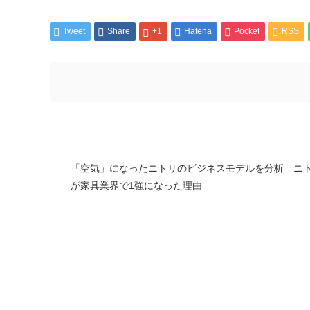
Tweet
Share
+1
Hatena
Pocket
RSS
「空気」になったニトリのビジネスモデルを分析 ニ
が家具業界で1強になった理由