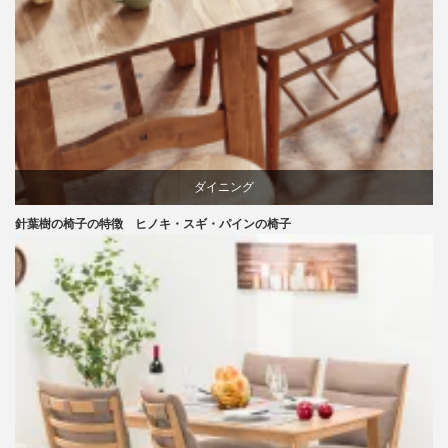
ダイニング
針葉樹の椅子の特徴 ヒノキ・スギ・パインの椅子
パイン
国産
天童木工
材料