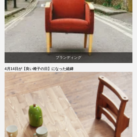
ブランディング
4月14日が【良い椅子の日】になった経緯
マーケティング
家具
旭川
椅子