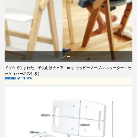
リビングダイニング
椅子
オーク
ドイツで生まれた 子供向けチェア moji イッピーノーブル スターター・セ
学習椅子
ット（ハーネス付き）
椅子