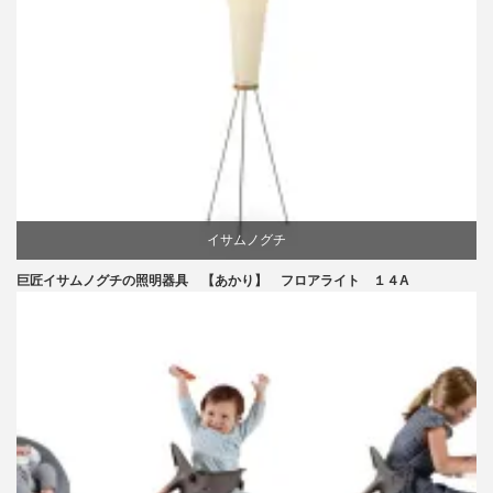
イサムノグチ
巨匠イサムノグチの照明器具 【あかり】 フロアライト １４A
国産
照明器具