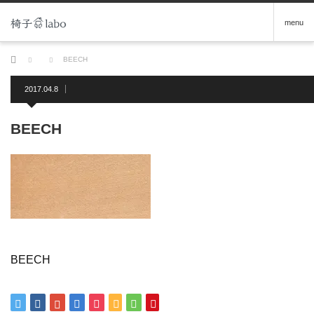
menu
ホーム
BEECH
2017.04.8
BEECH
BEECH