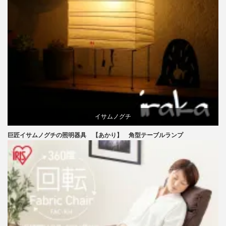
イサムノグチ
巨匠イサムノグチの照明器具 【あかり】 角型テーブルランプ
国産
照明器具